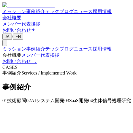
ミッション
事例紹介
テックブログ
ニュース
採用情報
会社概要
メンバー
代表挨拶
お問い合わせ
/
JA
EN
ミッション
事例紹介
テックブログ
ニュース
採用情報
会社概要
メンバー
代表挨拶
お問い合わせ
→
CASES
事例紹介
Services / Implemented Work
事例
紹介
01
技術顧問
02
AIシステム開発
03
SaaS開発
04
生体信号処理研究